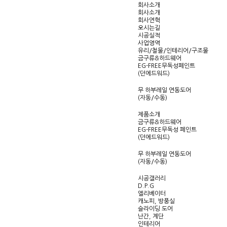
회사소개
회사소개
회사연혁
오시는길
시공실적
사업영역
유리/철물/인테리어/구조물
금구류&하드웨어
EG-FREE무독성페인트
(던에드워드)
무 하부레일 연동도어
(자동/수동)
제품소개
금구류&하드웨어
EG-FREE무독성 페인트
(던에드워드)
무 하부레일 연동도어
(자동/수동)
시공갤러리
D.P.G
엘리베이터
캐노피, 방풍실
슬라이딩 도어
난간, 계단
인테리어