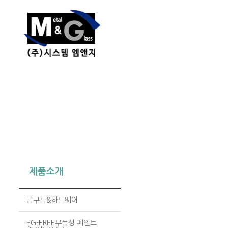
제품소개
금구류&하드웨어
EG-FREE무독성 페인트