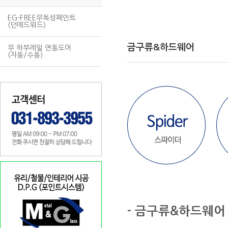
EG-FREE무독성페인트
(던에드워드)
금구류&하드웨어
무 하부레일 연동도어
(자동/수동)
- 금구류&하드웨어