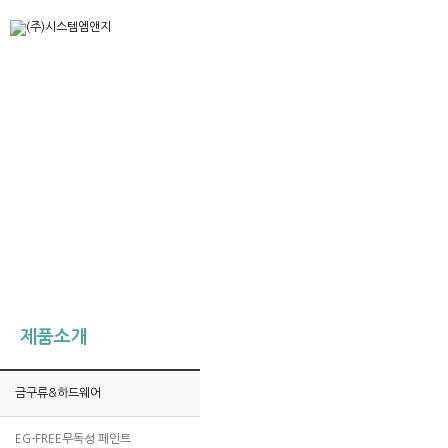
제품소개
금구류&하드웨어
EG-FREE무독성 페인트