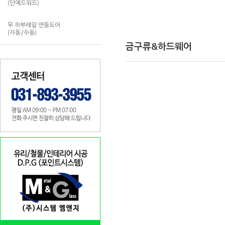
(던에드워드)
무 하부레일 연동도어
(자동/수동)
금구류&하드웨어