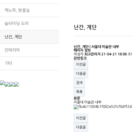
캐노피, 방풍실
슬라이딩 도어
난간, 계단
난간, 계단
난간, 계단 | 서울대 미술관 내부
인테리어
페이지 정보
작성자
최고관리자
21-04-21 16:06
조
관련링크
기타
이전글
다음글
검색
목록
본문
서울대 미술관 내부
이전글
다음글