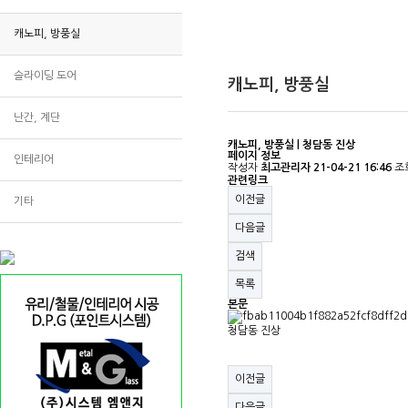
캐노피, 방풍실
슬라이딩 도어
캐노피, 방풍실
난간, 계단
캐노피, 방풍실 | 청담동 진상
페이지 정보
인테리어
작성자
최고관리자
21-04-21 16:46
조
관련링크
이전글
기타
다음글
검색
목록
본문
청담동 진상
이전글
다음글