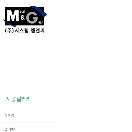
시공갤러리
D.P.G
엘리베이터