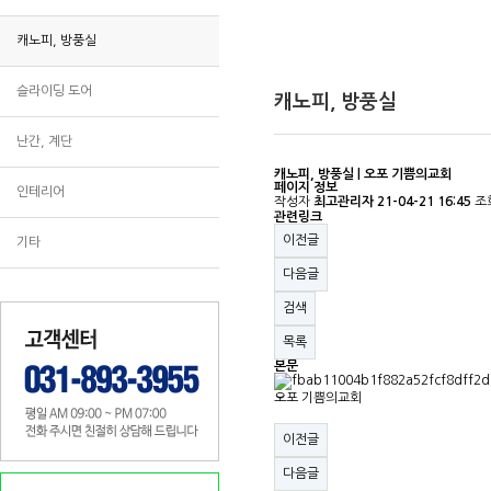
캐노피, 방풍실
슬라이딩 도어
캐노피, 방풍실
난간, 계단
캐노피, 방풍실 | 오포 기쁨의교회
페이지 정보
인테리어
작성자
최고관리자
21-04-21 16:45
조
관련링크
이전글
기타
다음글
검색
목록
본문
오포 기쁨의교회
이전글
다음글