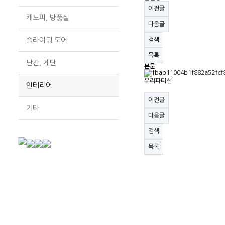
이전글
캐노피, 방풍실
다음글
슬라이딩 도어
검색
목록
난간, 계단
본문
유리파티션
인테리어
이전글
기타
다음글
검색
목록