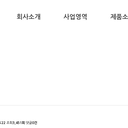
회사소개
사업영역
제품
6:22
조회
3,451회
댓글
0건